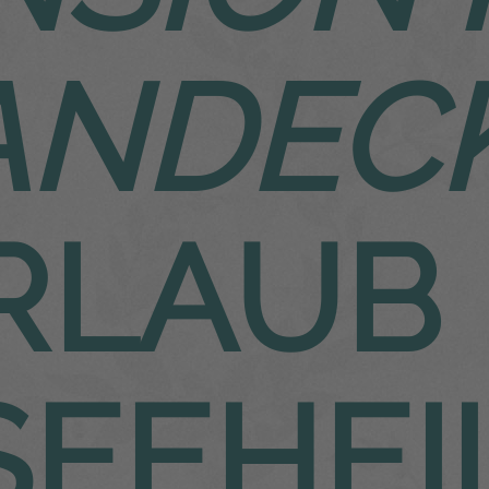
ANDEC
RLAUB 
SEEHEI