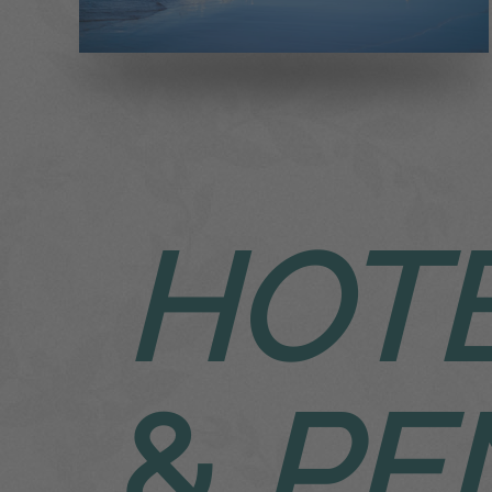
HOTEL GARN
HOTE
„AM DEICH“
ANGEBOTE
&
PE