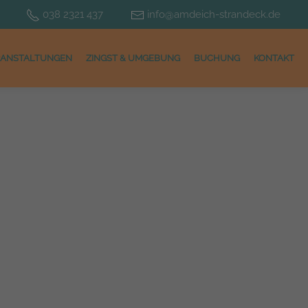
038 2321 437
info@amdeich-strandeck.de
RANSTALTUNGEN
ZINGST & UMGEBUNG
BUCHUNG
KONTAKT