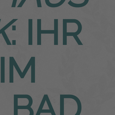
K
:
IHR
IM
LBAD