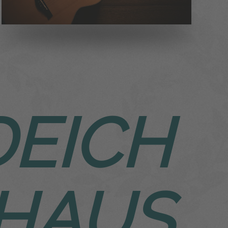
PENSION
DEICH
US STRANDECK“
VERANSTALTUNGEN
 HAUS