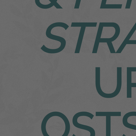
STR
U
OST