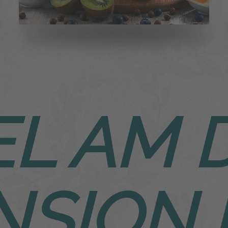
I
L AM 
„HA
FRÜHSTÜCKSCAFE
NSION